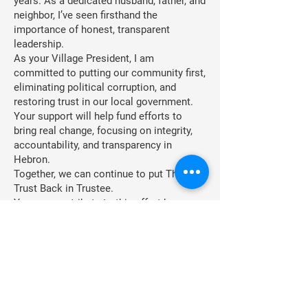
years. As a dedicated husband, father, and
neighbor, I’ve seen firsthand the
importance of honest, transparent
leadership.
As your Village President, I am
committed to putting our community first,
eliminating political corruption, and
restoring trust in our local government.
Your support will help fund efforts to
bring real change, focusing on integrity,
accountability, and transparency in
Hebron.
Together, we can continue to put The
Trust Back in Trustee.
You can contribute to this effort by
making an online payment [here] or by
mailing checks to:
Friends of Steven MorrisPO Box 1,
Hebron, IL 60034
Thank you for your ongoing support!
Frecuencia