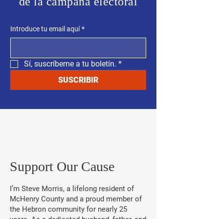
de la campaña electoral
Introduce tu email aquí
*
Sí, suscríbeme a tu boletín.
*
SUSCRIBIR
​Support Our Cause
I’m Steve Morris, a lifelong resident of
McHenry County and a proud member of
the Hebron community for nearly 25